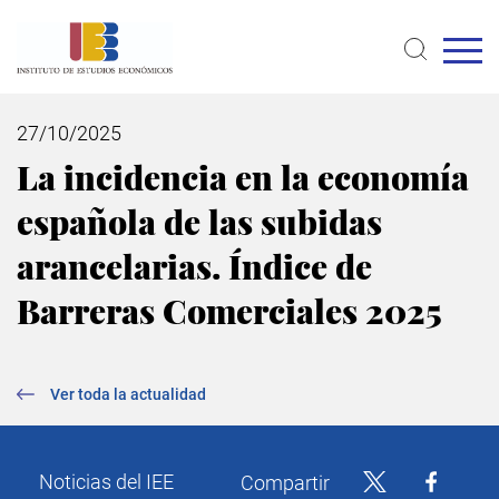
Pasar
al
contenido
principal
27/10/2025
La incidencia en la economía
española de las subidas
arancelarias. Índice de
Barreras Comerciales 2025
Ver toda la actualidad
Noticias del IEE
Compartir