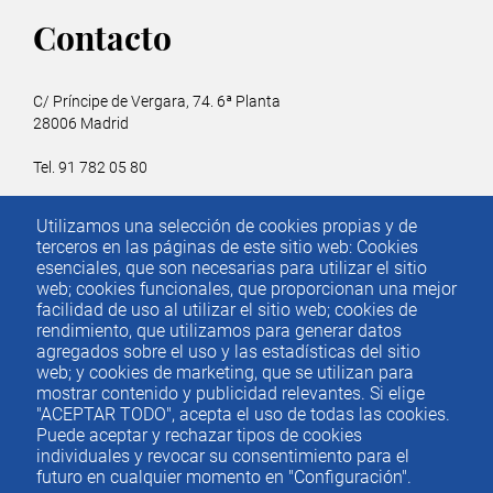
Contacto
C/ Príncipe de Vergara, 74. 6ª Planta
28006 Madrid
Tel. 91 782 05 80
Email.
iee@ieemadrid.com
Utilizamos una selección de cookies propias y de
Menú
terceros en las páginas de este sitio web: Cookies
Contacto
del
esenciales, que son necesarias para utilizar el sitio
web; cookies funcionales, que proporcionan una mejor
pie
facilidad de uso al utilizar el sitio web; cookies de
rendimiento, que utilizamos para generar datos
agregados sobre el uso y las estadísticas del sitio
Menu
ACTUALIDAD
web; y cookies de marketing, que se utilizan para
IEE
footer
mostrar contenido y publicidad relevantes. Si elige
"ACEPTAR TODO", acepta el uso de todas las cookies.
PUBLICACIONES
Puede aceptar y rechazar tipos de cookies
IDEAS Y PENSAMIENTO
individuales y revocar su consentimiento para el
futuro en cualquier momento en "Configuración".
PREMIOS IEE