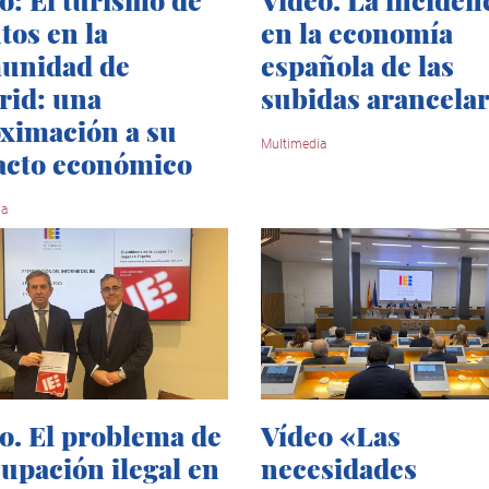
tos en la
en la economía
unidad de
española de las
id: una
subidas arancelar
ximación a su
Multimedia
acto económico
ia
o. El problema de
Vídeo «Las
cupación ilegal en
necesidades