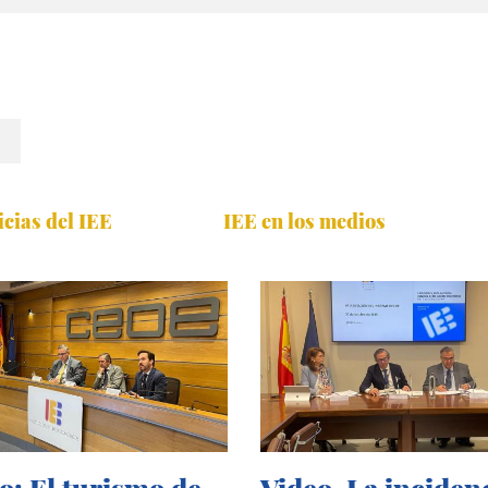
icias del IEE
IEE en los medios
o: El turismo de
Video. La inciden