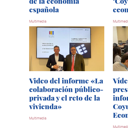
de la economía
‘Co
española
eco
Multimedia
Multimed
Video del informe «La
Víde
colaboración público-
pres
privada y el reto de la
info
vivienda»
Coy
Eco
Multimedia
Multimed