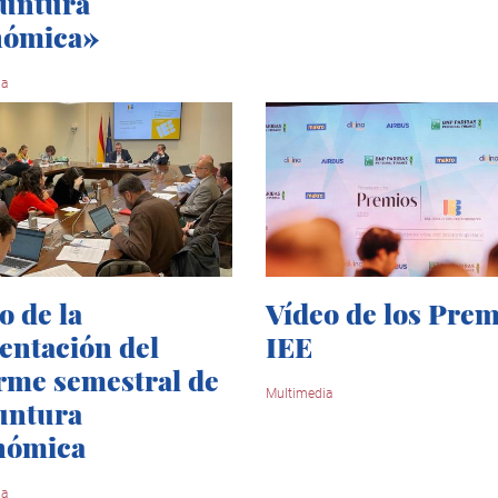
yuntura
nómica»
ia
o de la
Vídeo de los Prem
entación del
IEE
rme semestral de
Multimedia
untura
nómica
ia