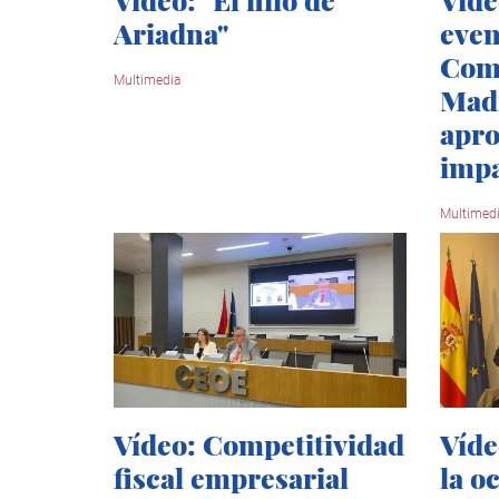
Ariadna"
even
Com
Multimedia
Madr
apro
imp
Multimed
Vídeo: Competitividad
Víde
fiscal empresarial
la o