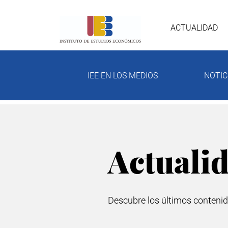
Pasar
Nave
al
contenido
ACTUALIDAD
principal
prin
IEE EN LOS MEDIOS
NOTIC
Actuali
Descubre los últimos contenid