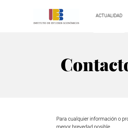
Pasar
Nave
al
contenido
ACTUALIDAD
principal
prin
Contact
Para cualquier información o pr
menor brevedad posible.