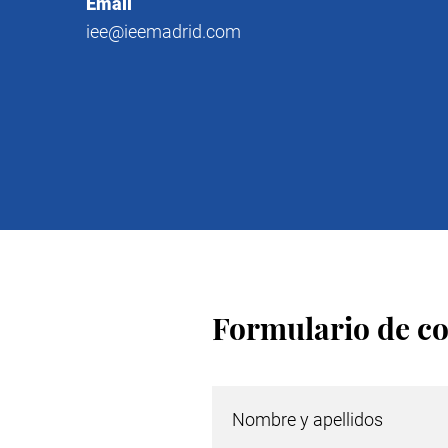
Email
iee@ieemadrid.com
Formulario de c