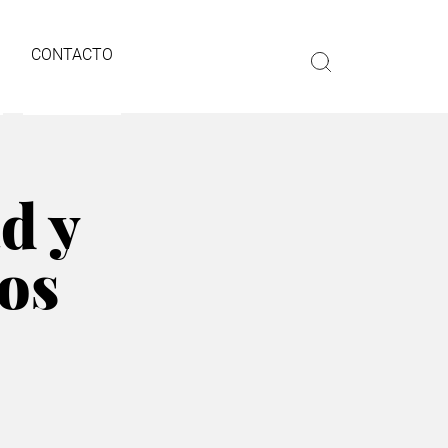
CONTACTO
d y
los