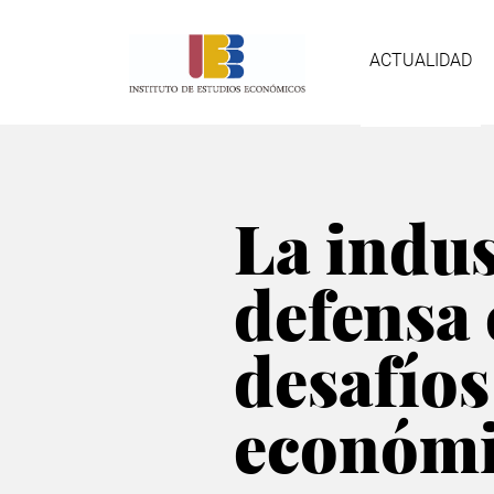
Pasar
Nave
al
contenido
ACTUALIDAD
principal
prin
La indus
defensa 
desafíos
económi