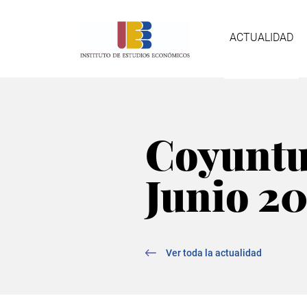
Pasar
Nave
al
contenido
ACTUALIDAD
principal
prin
Coyuntu
Junio 2
Ver toda la actualidad