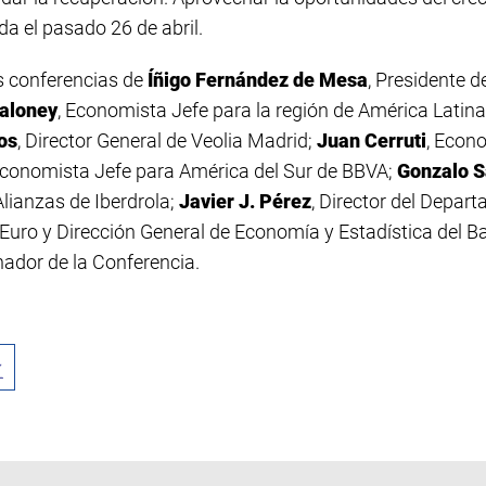
ada el pasado 26 de abril.
s conferencias de
Íñigo Fernández de Mesa
, Presidente d
aloney
, Economista Jefe para la región de América Latina 
os
, Director General de
Veolia Madrid
;
Juan Cerruti
, Econ
Economista Jefe para América del Sur de
BBVA
;
Gonzalo S
Alianzas de
Iberdrola
;
Javier J. Pérez
, Director del Depa
 Euro y Dirección General de Economía y Estadística del
Ba
nador de la Conferencia.