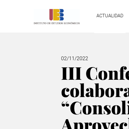
Pasar
Nave
al
contenido
ACTUALIDAD
principal
prin
02/11/2022
III Conf
colabor
“Consoli
Aprovec