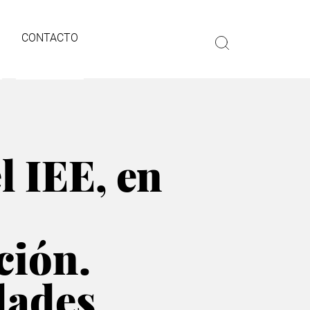
CONTACTO
l IEE, en
ción.
dades