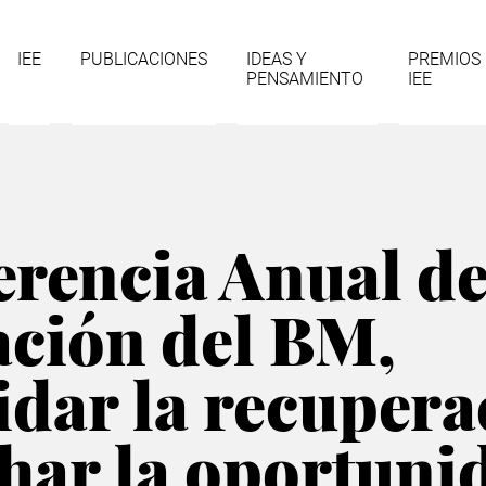
gación
IEE
PUBLICACIONES
IDEAS Y
PREMIOS
PENSAMIENTO
IEE
cipal
erencia Anual de
ación del BM,
dar la recupera
har la oportuni