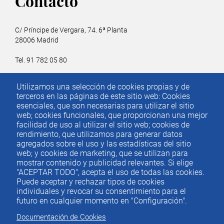
Contacto
C/ Príncipe de Vergara, 74. 6ª Planta
28006 Madrid
Tel. 91 782 05 80
Email.
iee@ieemadrid.com
Utilizamos una selección de cookies propias y de
Menú
terceros en las páginas de este sitio web: Cookies
Contacto
del
esenciales, que son necesarias para utilizar el sitio
web; cookies funcionales, que proporcionan una mejor
pie
facilidad de uso al utilizar el sitio web; cookies de
rendimiento, que utilizamos para generar datos
agregados sobre el uso y las estadísticas del sitio
Menu
ACTUALIDAD
web; y cookies de marketing, que se utilizan para
IEE
footer
mostrar contenido y publicidad relevantes. Si elige
"ACEPTAR TODO", acepta el uso de todas las cookies.
PUBLICACIONES
Puede aceptar y rechazar tipos de cookies
IDEAS Y PENSAMIENTO
individuales y revocar su consentimiento para el
futuro en cualquier momento en "Configuración".
PREMIOS IEE
Documentación de Cookies
CONTACTO