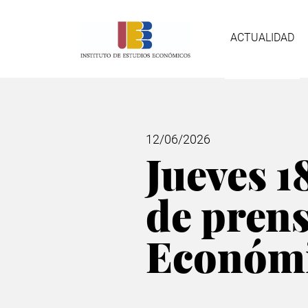
Pasar
Nave
al
contenido
ACTUALIDAD
principal
prin
12/06/2026
Jueves 1
de pren
Económi