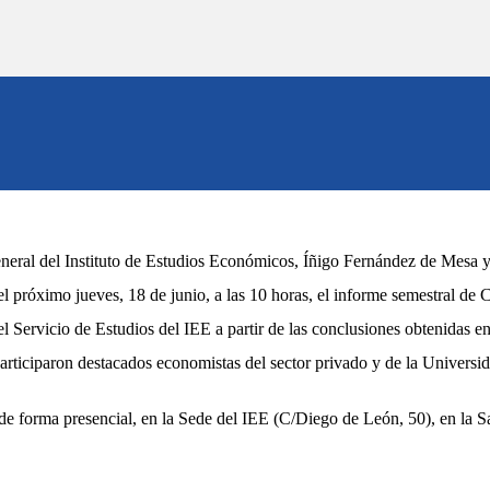
eneral del Instituto de Estudios Económicos,
Íñigo Fernández de Mesa
el próximo
jueves, 18 de junio
, a las
1
0
horas
,
el informe
semestral d
e
C
el Servicio de Estudios del IEE a partir de las conclusiones obtenidas e
articiparon destacados economistas del sector privado y de la Universid
 de forma
presencial,
en
la Sede del IEE
(C/
Diego de León, 50
),
en la S