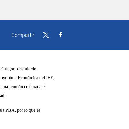
Compartir
y
Gregorio Izquierdo
,
oyuntura Económica del
IEE,
n una reunión celebrada el
ad.
ala PBA
, por lo que
es