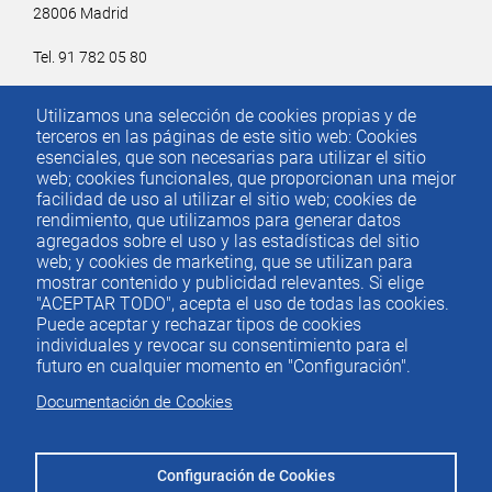
28006 Madrid
Tel. 91 782 05 80
Email.
iee@ieemadrid.com
Utilizamos una selección de cookies propias y de
Menú
terceros en las páginas de este sitio web: Cookies
Contacto
del
esenciales, que son necesarias para utilizar el sitio
web; cookies funcionales, que proporcionan una mejor
pie
facilidad de uso al utilizar el sitio web; cookies de
rendimiento, que utilizamos para generar datos
agregados sobre el uso y las estadísticas del sitio
Menu
ACTUALIDAD
web; y cookies de marketing, que se utilizan para
IEE
footer
mostrar contenido y publicidad relevantes. Si elige
"ACEPTAR TODO", acepta el uso de todas las cookies.
PUBLICACIONES
Puede aceptar y rechazar tipos de cookies
IDEAS Y PENSAMIENTO
individuales y revocar su consentimiento para el
futuro en cualquier momento en "Configuración".
PREMIOS IEE
Documentación de Cookies
CONTACTO
Configuración de Cookies