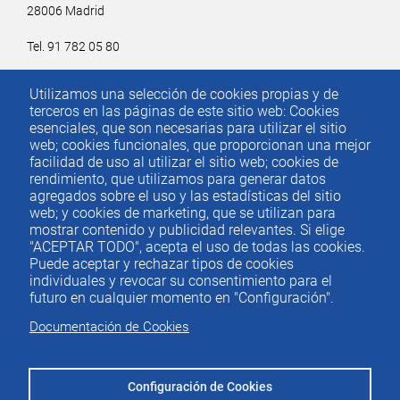
28006 Madrid
Tel. 91 782 05 80
Email.
iee@ieemadrid.com
Utilizamos una selección de cookies propias y de
Menú
terceros en las páginas de este sitio web: Cookies
Contacto
del
esenciales, que son necesarias para utilizar el sitio
web; cookies funcionales, que proporcionan una mejor
pie
facilidad de uso al utilizar el sitio web; cookies de
rendimiento, que utilizamos para generar datos
agregados sobre el uso y las estadísticas del sitio
Menu
ACTUALIDAD
web; y cookies de marketing, que se utilizan para
IEE
footer
mostrar contenido y publicidad relevantes. Si elige
"ACEPTAR TODO", acepta el uso de todas las cookies.
PUBLICACIONES
Puede aceptar y rechazar tipos de cookies
IDEAS Y PENSAMIENTO
individuales y revocar su consentimiento para el
futuro en cualquier momento en "Configuración".
PREMIOS IEE
Documentación de Cookies
CONTACTO
Configuración de Cookies