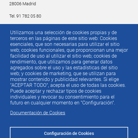
28006 Madrid
Tel. 91 782 05 80
Email.
iee@ieemadrid.com
Utilizamos una selección de cookies propias y de
Menú
terceros en las páginas de este sitio web: Cookies
Contacto
del
esenciales, que son necesarias para utilizar el sitio
web; cookies funcionales, que proporcionan una mejor
pie
facilidad de uso al utilizar el sitio web; cookies de
rendimiento, que utilizamos para generar datos
agregados sobre el uso y las estadísticas del sitio
Menu
ACTUALIDAD
web; y cookies de marketing, que se utilizan para
IEE
footer
mostrar contenido y publicidad relevantes. Si elige
"ACEPTAR TODO", acepta el uso de todas las cookies.
PUBLICACIONES
Puede aceptar y rechazar tipos de cookies
IDEAS Y PENSAMIENTO
individuales y revocar su consentimiento para el
futuro en cualquier momento en "Configuración".
PREMIOS IEE
Documentación de Cookies
CONTACTO
Configuración de Cookies