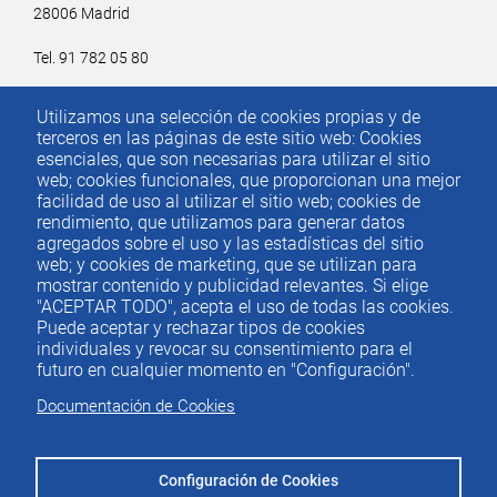
28006 Madrid
Tel. 91 782 05 80
Email.
iee@ieemadrid.com
Utilizamos una selección de cookies propias y de
Menú
terceros en las páginas de este sitio web: Cookies
Contacto
del
esenciales, que son necesarias para utilizar el sitio
web; cookies funcionales, que proporcionan una mejor
pie
facilidad de uso al utilizar el sitio web; cookies de
rendimiento, que utilizamos para generar datos
agregados sobre el uso y las estadísticas del sitio
Menu
ACTUALIDAD
web; y cookies de marketing, que se utilizan para
IEE
footer
mostrar contenido y publicidad relevantes. Si elige
"ACEPTAR TODO", acepta el uso de todas las cookies.
PUBLICACIONES
Puede aceptar y rechazar tipos de cookies
IDEAS Y PENSAMIENTO
individuales y revocar su consentimiento para el
futuro en cualquier momento en "Configuración".
PREMIOS IEE
Documentación de Cookies
CONTACTO
Configuración de Cookies