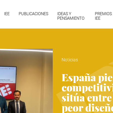
gación
IEE
PUBLICACIONES
IDEAS Y
PREMIOS
PENSAMIENTO
IEE
cipal
Noticias
España pie
competitivi
sitúa entre
peor diseño