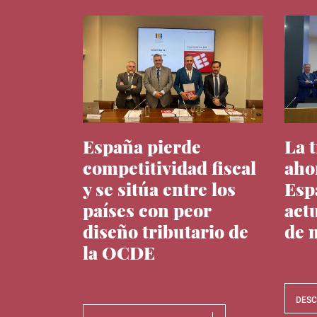
España pierde
La 
competitividad fiscal
aho
y se sitúa entre los
Esp
países con peor
act
diseño tributario de
de 
la OCDE
Noticias
Noticias del IEE
DES