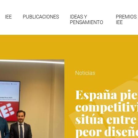
gación
IEE
PUBLICACIONES
IDEAS Y
PREMIOS
PENSAMIENTO
IEE
cipal
Noticias
España pie
competitivi
sitúa entre
peor diseño