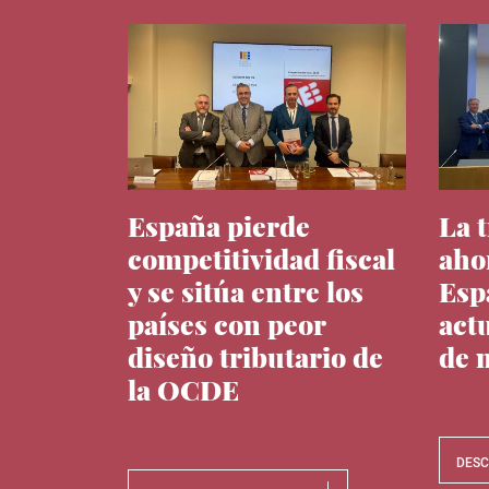
España pierde
La 
competitividad fiscal
aho
y se sitúa entre los
Esp
países con peor
act
diseño tributario de
de 
la OCDE
Noticias
Noticias del IEE
DES