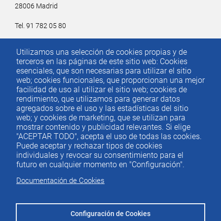
28006 Madrid
Tel. 91 782 05 80
Email.
iee@ieemadrid.com
Utilizamos una selección de cookies propias y de
Menú
terceros en las páginas de este sitio web: Cookies
Contacto
del
esenciales, que son necesarias para utilizar el sitio
web; cookies funcionales, que proporcionan una mejor
pie
facilidad de uso al utilizar el sitio web; cookies de
rendimiento, que utilizamos para generar datos
agregados sobre el uso y las estadísticas del sitio
Menu
ACTUALIDAD
web; y cookies de marketing, que se utilizan para
IEE
footer
mostrar contenido y publicidad relevantes. Si elige
"ACEPTAR TODO", acepta el uso de todas las cookies.
PUBLICACIONES
Puede aceptar y rechazar tipos de cookies
IDEAS Y PENSAMIENTO
individuales y revocar su consentimiento para el
futuro en cualquier momento en "Configuración".
PREMIOS IEE
Documentación de Cookies
CONTACTO
Configuración de Cookies