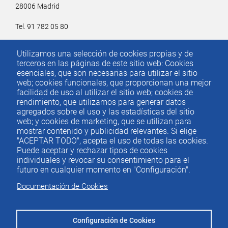
28006 Madrid
Tel. 91 782 05 80
Email.
iee@ieemadrid.com
Utilizamos una selección de cookies propias y de
Menú
terceros en las páginas de este sitio web: Cookies
Contacto
del
esenciales, que son necesarias para utilizar el sitio
web; cookies funcionales, que proporcionan una mejor
pie
facilidad de uso al utilizar el sitio web; cookies de
rendimiento, que utilizamos para generar datos
agregados sobre el uso y las estadísticas del sitio
Menu
ACTUALIDAD
web; y cookies de marketing, que se utilizan para
IEE
footer
mostrar contenido y publicidad relevantes. Si elige
"ACEPTAR TODO", acepta el uso de todas las cookies.
PUBLICACIONES
Puede aceptar y rechazar tipos de cookies
IDEAS Y PENSAMIENTO
individuales y revocar su consentimiento para el
futuro en cualquier momento en "Configuración".
PREMIOS IEE
Documentación de Cookies
CONTACTO
Configuración de Cookies