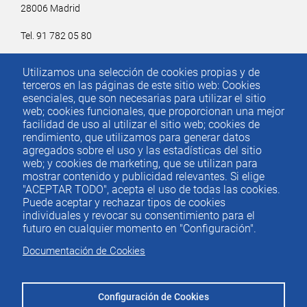
28006 Madrid
Tel. 91 782 05 80
Email.
iee@ieemadrid.com
Utilizamos una selección de cookies propias y de
Menú
terceros en las páginas de este sitio web: Cookies
Contacto
del
esenciales, que son necesarias para utilizar el sitio
web; cookies funcionales, que proporcionan una mejor
pie
facilidad de uso al utilizar el sitio web; cookies de
rendimiento, que utilizamos para generar datos
agregados sobre el uso y las estadísticas del sitio
Menu
ACTUALIDAD
web; y cookies de marketing, que se utilizan para
IEE
footer
mostrar contenido y publicidad relevantes. Si elige
"ACEPTAR TODO", acepta el uso de todas las cookies.
PUBLICACIONES
Puede aceptar y rechazar tipos de cookies
IDEAS Y PENSAMIENTO
individuales y revocar su consentimiento para el
futuro en cualquier momento en "Configuración".
PREMIOS IEE
Documentación de Cookies
CONTACTO
Configuración de Cookies