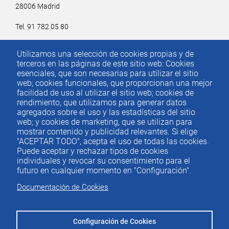
28006 Madrid
Tel. 91 782 05 80
Email.
iee@ieemadrid.com
Utilizamos una selección de cookies propias y de
Menú
terceros en las páginas de este sitio web: Cookies
Contacto
del
esenciales, que son necesarias para utilizar el sitio
web; cookies funcionales, que proporcionan una mejor
pie
facilidad de uso al utilizar el sitio web; cookies de
rendimiento, que utilizamos para generar datos
agregados sobre el uso y las estadísticas del sitio
Menu
ACTUALIDAD
web; y cookies de marketing, que se utilizan para
IEE
footer
mostrar contenido y publicidad relevantes. Si elige
"ACEPTAR TODO", acepta el uso de todas las cookies.
PUBLICACIONES
Puede aceptar y rechazar tipos de cookies
IDEAS Y PENSAMIENTO
individuales y revocar su consentimiento para el
futuro en cualquier momento en "Configuración".
PREMIOS IEE
Documentación de Cookies
CONTACTO
Configuración de Cookies