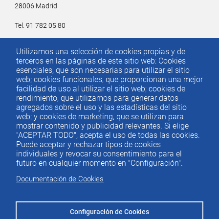
28006 Madrid
Tel. 91 782 05 80
Email.
iee@ieemadrid.com
Utilizamos una selección de cookies propias y de
Menú
terceros en las páginas de este sitio web: Cookies
Contacto
del
esenciales, que son necesarias para utilizar el sitio
web; cookies funcionales, que proporcionan una mejor
pie
facilidad de uso al utilizar el sitio web; cookies de
rendimiento, que utilizamos para generar datos
agregados sobre el uso y las estadísticas del sitio
Menu
ACTUALIDAD
web; y cookies de marketing, que se utilizan para
IEE
footer
mostrar contenido y publicidad relevantes. Si elige
"ACEPTAR TODO", acepta el uso de todas las cookies.
PUBLICACIONES
Puede aceptar y rechazar tipos de cookies
IDEAS Y PENSAMIENTO
individuales y revocar su consentimiento para el
futuro en cualquier momento en "Configuración".
PREMIOS IEE
Documentación de Cookies
CONTACTO
Configuración de Cookies