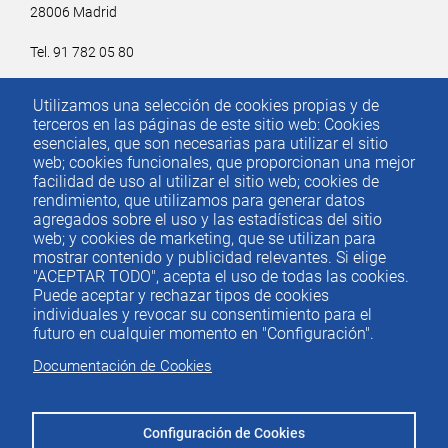
28006 Madrid
Tel. 91 782 05 80
Email.
iee@ieemadrid.com
Utilizamos una selección de cookies propias y de
Menú
terceros en las páginas de este sitio web: Cookies
Contacto
del
esenciales, que son necesarias para utilizar el sitio
web; cookies funcionales, que proporcionan una mejor
pie
facilidad de uso al utilizar el sitio web; cookies de
rendimiento, que utilizamos para generar datos
agregados sobre el uso y las estadísticas del sitio
Menu
ACTUALIDAD
web; y cookies de marketing, que se utilizan para
IEE
footer
mostrar contenido y publicidad relevantes. Si elige
"ACEPTAR TODO", acepta el uso de todas las cookies.
PUBLICACIONES
Puede aceptar y rechazar tipos de cookies
IDEAS Y PENSAMIENTO
individuales y revocar su consentimiento para el
futuro en cualquier momento en "Configuración".
PREMIOS IEE
Documentación de Cookies
CONTACTO
Configuración de Cookies