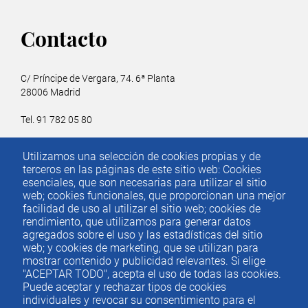
Contacto
C/ Príncipe de Vergara, 74. 6ª Planta
28006 Madrid
Tel. 91 782 05 80
Email.
iee@ieemadrid.com
Utilizamos una selección de cookies propias y de
Menú
terceros en las páginas de este sitio web: Cookies
Contacto
del
esenciales, que son necesarias para utilizar el sitio
web; cookies funcionales, que proporcionan una mejor
pie
facilidad de uso al utilizar el sitio web; cookies de
rendimiento, que utilizamos para generar datos
agregados sobre el uso y las estadísticas del sitio
Menu
ACTUALIDAD
web; y cookies de marketing, que se utilizan para
IEE
footer
mostrar contenido y publicidad relevantes. Si elige
"ACEPTAR TODO", acepta el uso de todas las cookies.
PUBLICACIONES
Puede aceptar y rechazar tipos de cookies
IDEAS Y PENSAMIENTO
individuales y revocar su consentimiento para el