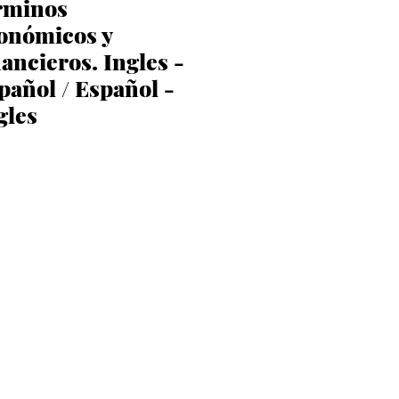
rminos
onómicos y
nancieros. Ingles -
pañol / Español -
gles