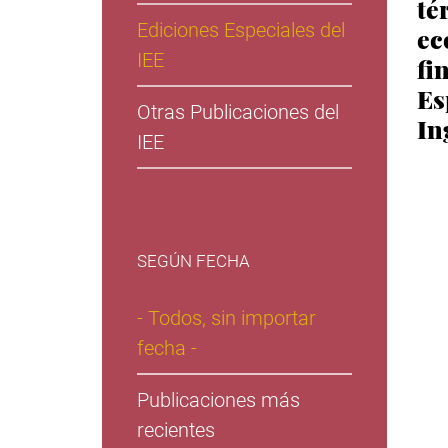
té
Ediciones Especiales del
ec
IEE
fi
Es
Otras Publicaciones del
In
IEE
SEGÚN FECHA
- Todos, sin importar
fecha -
Publicaciones más
recientes