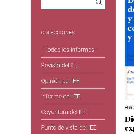
COLECCIONES
- Todos los informes -
Revista del IEE
Opinión del IEE
Informe del IEE
EDIC
Coyuntura del IEE
Di
ex
Punto de vista del IEE