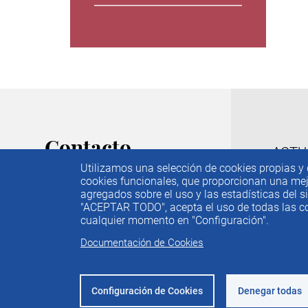
Contacto
M
ACTU
Utilizamos una selección de cookies propias y d
IEE
C/ Príncipe de Vergara, 74. 6ª
cookies funcionales, que proporcionan una mejor
PUBL
Planta
agregados sobre el uso y las estadísticas del si
f
28006 Madrid
"ACEPTAR TODO", acepta el uso de todas las coo
IDEA
cualquier momento en "Configuración".
PREM
Tel. 91 782 05 80
Documentación de Cookies
CONT
Email.
iee@ieemadrid.com
Menú
Contacto
Configuración de Cookies
Denegar todas