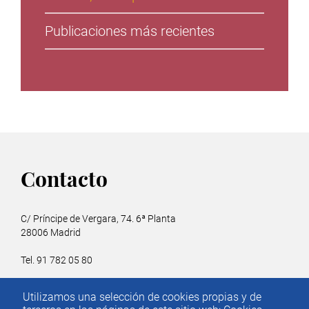
Publicaciones más recientes
Contacto
C/ Príncipe de Vergara, 74. 6ª Planta
28006 Madrid
Tel. 91 782 05 80
Email.
iee@ieemadrid.com
Utilizamos una selección de cookies propias y de
Menú