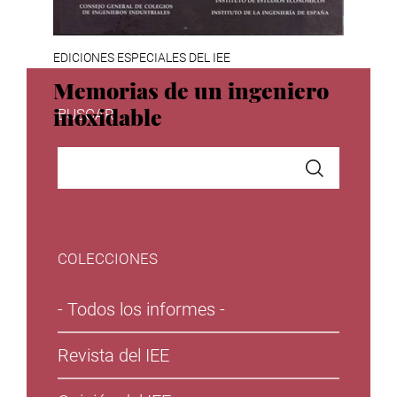
EDICIONES ESPECIALES DEL IEE
Memorias de un ingeniero
inoxidable
BUSCAR
COLECCIONES
- Todos los informes -
Revista del IEE