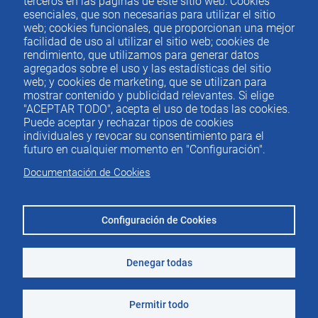
terceros en las páginas de este sitio web: Cookies
Contacto
del
esenciales, que son necesarias para utilizar el sitio
web; cookies funcionales, que proporcionan una mejor
pie
facilidad de uso al utilizar el sitio web; cookies de
rendimiento, que utilizamos para generar datos
agregados sobre el uso y las estadísticas del sitio
Menu
ACTUALIDAD
web; y cookies de marketing, que se utilizan para
IEE
footer
mostrar contenido y publicidad relevantes. Si elige
"ACEPTAR TODO", acepta el uso de todas las cookies.
PUBLICACIONES
Puede aceptar y rechazar tipos de cookies
IDEAS Y PENSAMIENTO
individuales y revocar su consentimiento para el
futuro en cualquier momento en "Configuración".
PREMIOS IEE
Documentación de Cookies
CONTACTO
Configuración de Cookies
Denegar todas
©2026 Instituto de Estudios Económicos
Aviso legal
Permitir todo