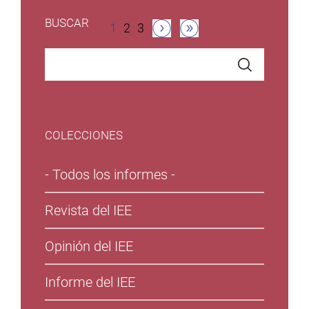
Paginación
BUSCAR
Página
1
Página
2
Página
3
actual
COLECCIONES
- Todos los informes -
Revista del IEE
Opinión del IEE
Informe del IEE