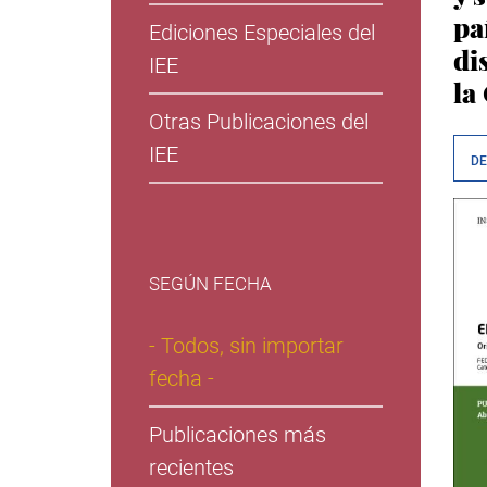
pa
Ediciones Especiales del
di
IEE
la
Otras Publicaciones del
IEE
D
SEGÚN FECHA
- Todos, sin importar
fecha -
Publicaciones más
recientes