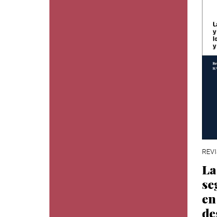
REVI
La
se
en
de