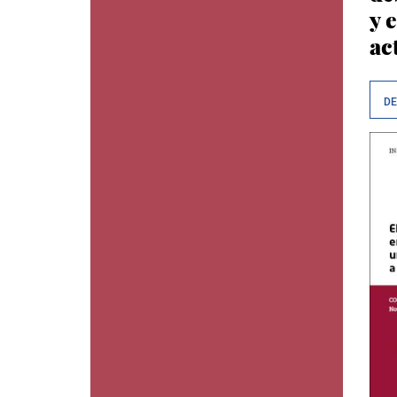
y 
ac
D