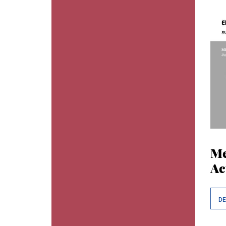
Me
Ac
D