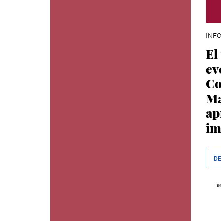
INFO
El
ev
Co
Ma
ap
im
D