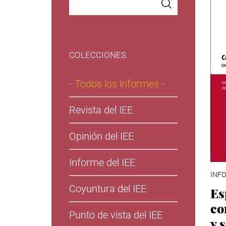
COLECCIONES
- Todos los informes -
Revista del IEE
Opinión del IEE
Informe del IEE
INFO
Coyuntura del IEE
Es
co
Punto de vista del IEE
y 