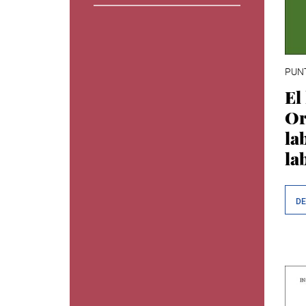
PUNT
El
Or
la
la
D