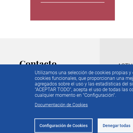
Contacto
M
ACTU
Utilizamos una selección de cookies propias y d
IEE
C/ Príncipe de Vergara, 74. 6ª
cookies funcionales, que proporcionan una mejor
PUBL
Planta
agregados sobre el uso y las estadísticas del si
f
28006 Madrid
"ACEPTAR TODO", acepta el uso de todas las coo
IDEA
cualquier momento en "Configuración".
PREM
Tel. 91 782 05 80
Documentación de Cookies
CONT
Email.
iee@ieemadrid.com
Menú
Contacto
Configuración de Cookies
Denegar todas