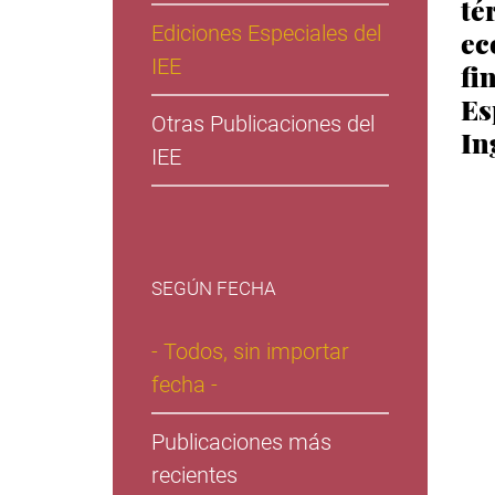
té
Ediciones Especiales del
ec
IEE
fi
Es
Otras Publicaciones del
In
IEE
SEGÚN FECHA
- Todos, sin importar
fecha -
Publicaciones más
recientes