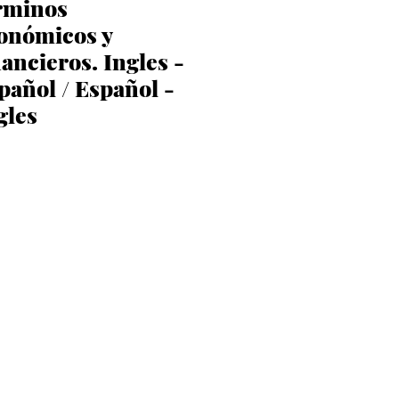
rminos
onómicos y
nancieros. Ingles -
pañol / Español -
gles