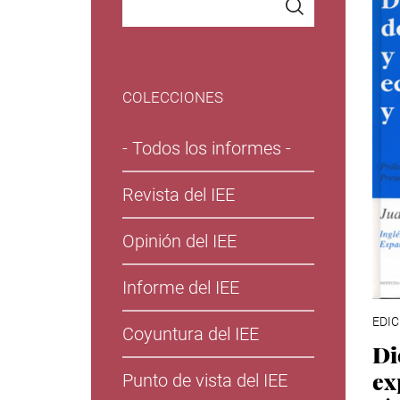
COLECCIONES
- Todos los informes -
Revista del IEE
Opinión del IEE
Informe del IEE
EDIC
Coyuntura del IEE
Di
ex
Punto de vista del IEE