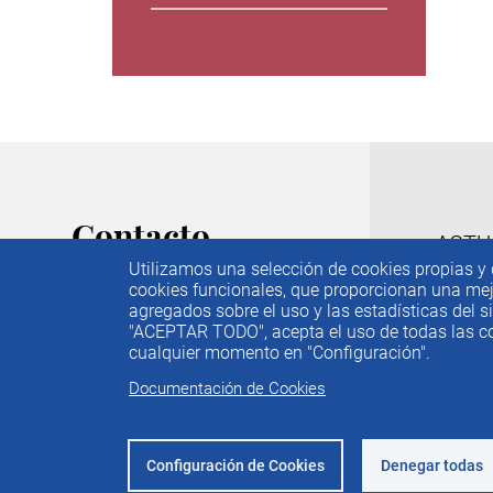
Contacto
M
ACTU
Utilizamos una selección de cookies propias y d
IEE
C/ Príncipe de Vergara, 74. 6ª
cookies funcionales, que proporcionan una mejor
PUBL
Planta
agregados sobre el uso y las estadísticas del si
f
28006 Madrid
"ACEPTAR TODO", acepta el uso de todas las coo
IDEA
cualquier momento en "Configuración".
PREM
Tel. 91 782 05 80
Documentación de Cookies
CONT
Email.
iee@ieemadrid.com
Menú
Contacto
Configuración de Cookies
Denegar todas