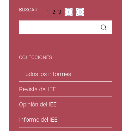
Paginación
BUSCAR
Página
1
Página
2
Página
3
actual
COLECCIONES
- Todos los informes -
Revista del IEE
Opinión del IEE
Informe del IEE