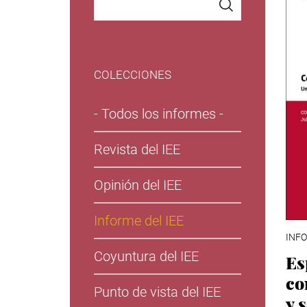
COLECCIONES
- Todos los informes -
Revista del IEE
Opinión del IEE
Informe del IEE
INFO
Coyuntura del IEE
Es
co
Punto de vista del IEE
y 