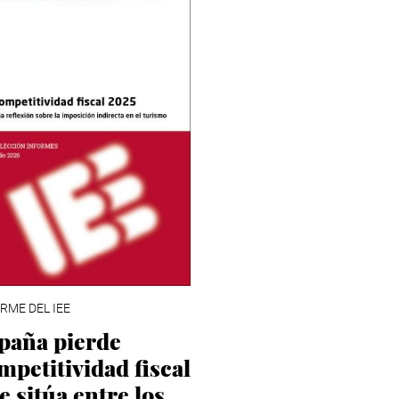
RME DEL IEE
paña pierde
mpetitividad fiscal
se sitúa entre los