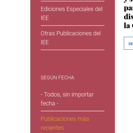
pa
Ediciones Especiales del
di
IEE
la
Otras Publicaciones del
IEE
D
SEGÚN FECHA
- Todos, sin importar
fecha -
Publicaciones más
recientes