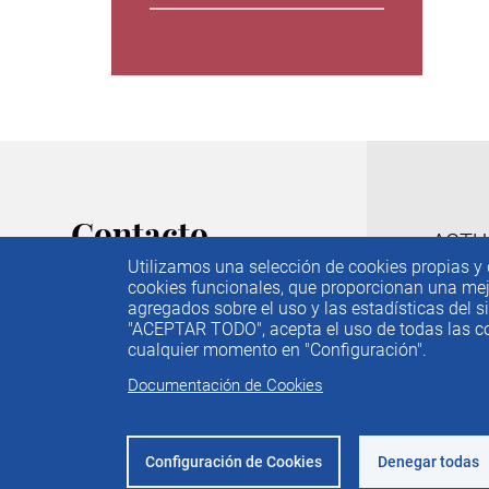
Contacto
M
ACTU
Utilizamos una selección de cookies propias y d
IEE
C/ Príncipe de Vergara, 74. 6ª
cookies funcionales, que proporcionan una mejor
PUBL
Planta
agregados sobre el uso y las estadísticas del si
f
28006 Madrid
"ACEPTAR TODO", acepta el uso de todas las coo
IDEA
cualquier momento en "Configuración".
PREM
Tel. 91 782 05 80
Documentación de Cookies
CONT
Email.
iee@ieemadrid.com
Menú
Contacto
Configuración de Cookies
Denegar todas