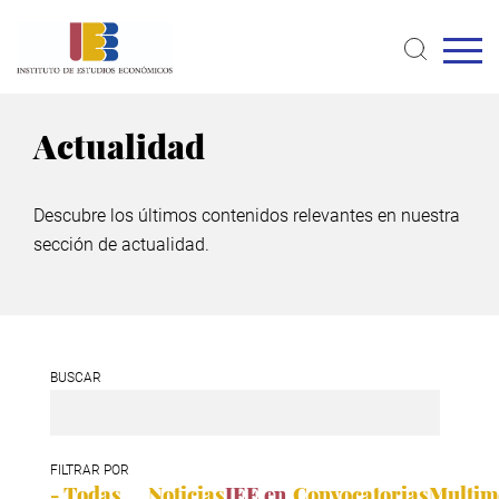
Pasar
al
contenido
principal
Actualidad
Descubre los últimos contenidos relevantes en nuestra
sección de actualidad.
BUSCAR
FILTRAR POR
- Todas
Noticias
IEE en
Convocatorias
Multim