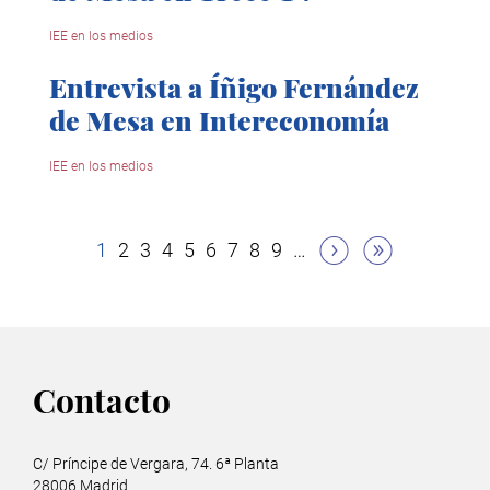
IEE en los medios
Entrevista a Íñigo Fernández
de Mesa en Intereconomía
IEE en los medios
Paginación
Página
1
Página
2
Página
3
Página
4
Página
5
Página
6
Página
7
Página
8
Página
9
…
actual
Contacto
C/ Príncipe de Vergara, 74. 6ª Planta
28006 Madrid