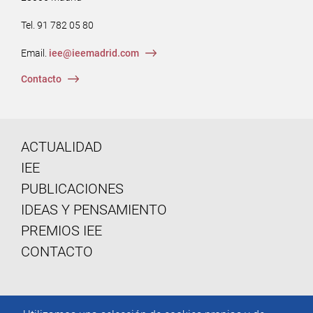
Tel. 91 782 05 80
Email.
iee@ieemadrid.com
Menú
Contacto
del
pie
Menu
ACTUALIDAD
IEE
footer
PUBLICACIONES
IDEAS Y PENSAMIENTO
PREMIOS IEE
CONTACTO