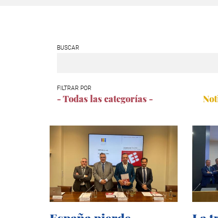
BUSCAR
FILTRAR POR
- Todas las categorías -
Not
España pierde
La t