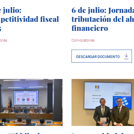
 julio:
6 de julio: Jornad
etitividad fiscal
tributación del a
5
financiero
rias
Convocatorias
DESCARGAR DOCUMENTO