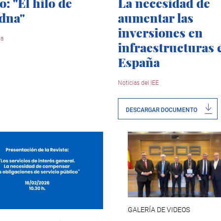
o: "El hilo de
La necesidad de
dna"
aumentar las
inversiones en
ia
infraestructuras 
España
Noticias del IEE
DESCARGAR DOCUMENTO
GALERÍA DE VIDEOS