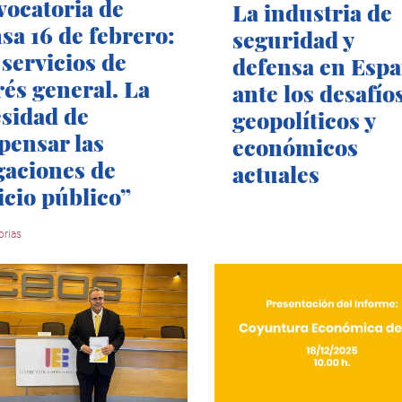
ocatoria de
La industria de
sa 16 de febrero:
seguridad y
 servicios de
defensa en Esp
rés general. La
ante los desafío
sidad de
geopolíticos y
ensar las
económicos
gaciones de
actuales
icio público”
rias