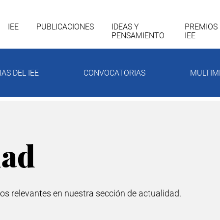
gación
IEE
PUBLICACIONES
IDEAS Y
PREMIOS
PENSAMIENTO
IEE
cipal
IAS DEL IEE
CONVOCATORIAS
MULTIM
dad
os relevantes en nuestra sección de actualidad.