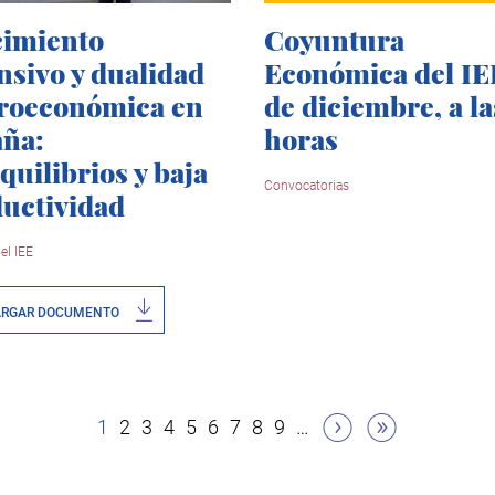
imiento
Coyuntura
nsivo y dualidad
Económica del IE
roeconómica en
de diciembre, a la
ña:
horas
quilibrios y baja
Convocatorias
uctividad
el IEE
ARGAR DOCUMENTO
Página
1
Página
2
Página
3
Página
4
Página
5
Página
6
Página
7
Página
8
Página
9
…
actual