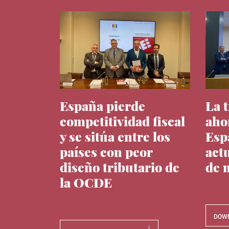
España pierde
La 
competitividad fiscal
aho
y se sitúa entre los
Esp
países con peor
act
diseño tributario de
de 
la OCDE
Noticias
Noticias del IEE
DOW