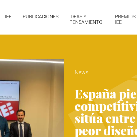
gación
IEE
PUBLICACIONES
IDEAS Y
PREMIOS
PENSAMIENTO
IEE
cipal
News
España pie
competitivi
sitúa entre
peor diseño