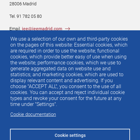
28006 Madrid
Tel. 91 782 05 80
Email.
iee@ieemadrid.com
Menú
We use a selection of our own and third-party cookies
Contacto
del
on the pages of this website: Essential cookies, which
are required in order to use the website; functional
pie
cookies, which provide better easy of use when using
the website; performance cookies, which we use to
generate aggregated data on website use and
Menu
ACTUALIDAD
statistics; and marketing cookies, which are used to
IEE
footer
display relevant content and advertising. If you
choose "ACCEPT ALL", you consent to the use of all
PUBLICACIONES
cookies. You can accept and reject individual cookie
IDEAS Y PENSAMIENTO
types and revoke your consent for the future at any
time under "Settings".
PREMIOS IEE
Cookie documentation
CONTACTO
Cookie settings