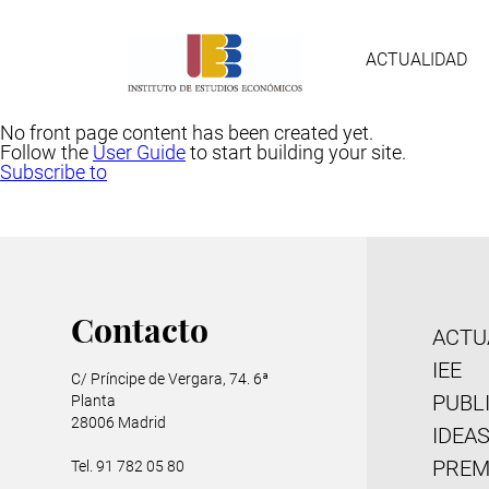
Skip
Nave
to
main
ACTUALIDAD
content
prin
No front page content has been created yet.
Follow the
User Guide
to start building your site.
Subscribe to
Contacto
M
ACTU
IEE
C/ Príncipe de Vergara, 74. 6ª
PUBL
Planta
f
28006 Madrid
IDEA
PREM
Tel. 91 782 05 80