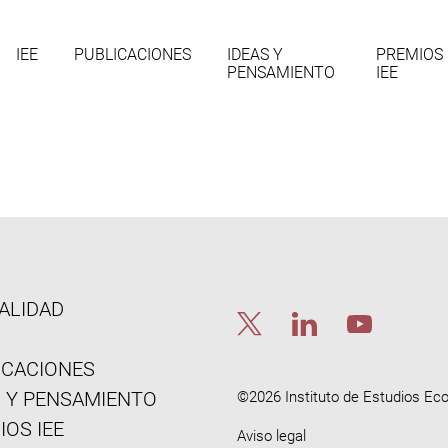
gación
IEE
PUBLICACIONES
IDEAS Y
PREMIOS
PENSAMIENTO
IEE
cipal
enu
ALIDAD
ICACIONES
ooter
S Y PENSAMIENTO
©2026 Instituto de Estudios E
IOS IEE
Aviso legal