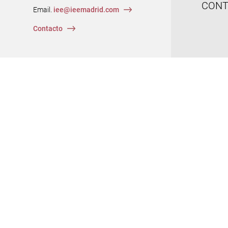
CONT
Email.
iee@ieemadrid.com
Menú
Contacto
del
pie