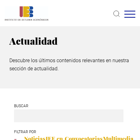
Skip
to
main
content
Actualidad
Descubre los últimos contenidos relevantes en nuestra
sección de actualidad.
BUSCAR
FILTRAR POR
-
Noticias
IEE en
Convocatorias
Multimedia