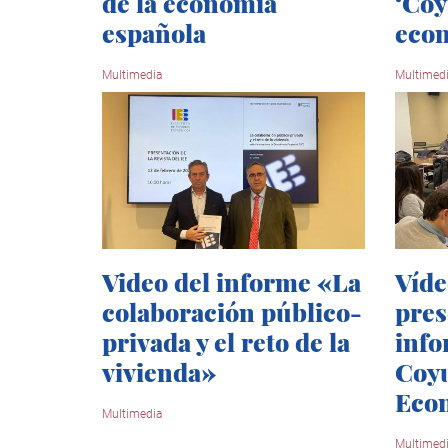
de la economía
‘Co
española
eco
Multimedia
Multimed
Video del informe «La
Víde
colaboración público-
pres
privada y el reto de la
info
vivienda»
Coy
Eco
Multimedia
Multimed