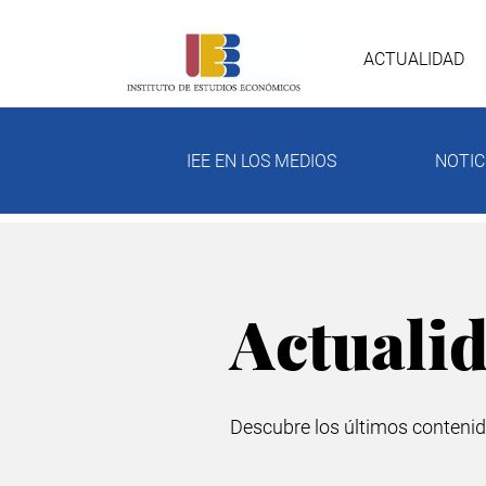
Skip
Nave
to
main
ACTUALIDAD
content
prin
IEE EN LOS MEDIOS
NOTIC
Actuali
Descubre los últimos contenid