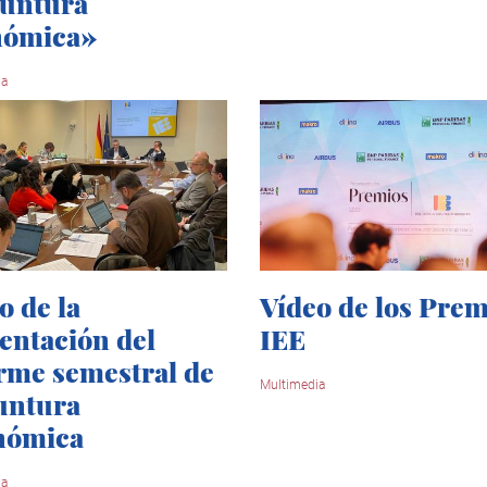
yuntura
nómica»
ia
o de la
Vídeo de los Prem
entación del
IEE
rme semestral de
Multimedia
untura
nómica
ia