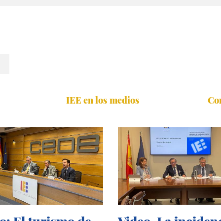
IEE en los medios
Co
o: El turismo de
Video. La inciden