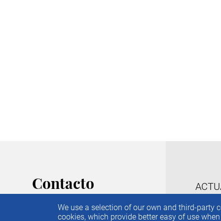
Pagination
Contacto
M
ACTU
IEE
C/ Príncipe de Vergara, 74. 6ª
We use a selection of our own and third-party co
PUBL
Planta
cookies, which provide better easy of use whe