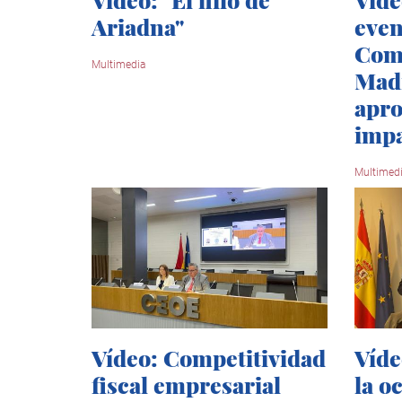
Ariadna"
even
Com
Multimedia
Madr
apro
imp
Multimed
Vídeo: Competitividad
Víde
fiscal empresarial
la o