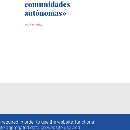
comunidades
autónomas»
Multimedia
required in order to use the website; functional
rate aggregated data on website use and