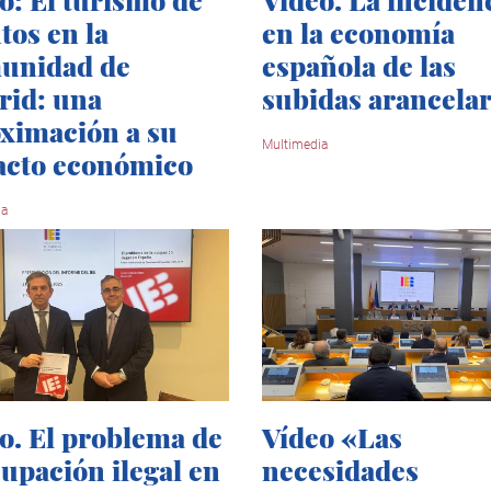
tos en la
en la economía
unidad de
española de las
id: una
subidas arancelar
ximación a su
Multimedia
acto económico
ia
o. El problema de
Vídeo «Las
cupación ilegal en
necesidades