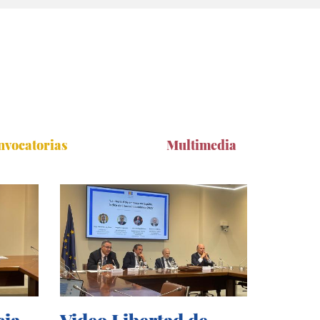
nvocatorias
Multimedia
cia
Video Libertad de