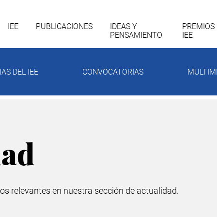
gación
IEE
PUBLICACIONES
IDEAS Y
PREMIOS
PENSAMIENTO
IEE
cipal
IAS DEL IEE
CONVOCATORIAS
MULTIM
dad
os relevantes en nuestra sección de actualidad.