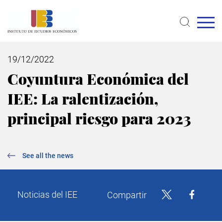
Skip
to
main
content
19/12/2022
Coyuntura Económica del
IEE: La ralentización,
principal riesgo para 2023
See all the news
Noticias del IEE
Compartir