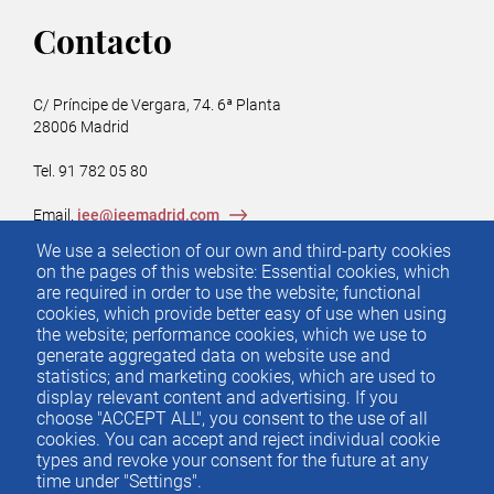
Contacto
C/ Príncipe de Vergara, 74. 6ª Planta
28006 Madrid
Tel. 91 782 05 80
Email.
iee@ieemadrid.com
Menú
We use a selection of our own and third-party cookies
Contacto
del
on the pages of this website: Essential cookies, which
are required in order to use the website; functional
pie
cookies, which provide better easy of use when using
the website; performance cookies, which we use to
generate aggregated data on website use and
Menu
ACTUALIDAD
statistics; and marketing cookies, which are used to
IEE
footer
display relevant content and advertising. If you
choose "ACCEPT ALL", you consent to the use of all
PUBLICACIONES
cookies. You can accept and reject individual cookie
IDEAS Y PENSAMIENTO
types and revoke your consent for the future at any
time under "Settings".