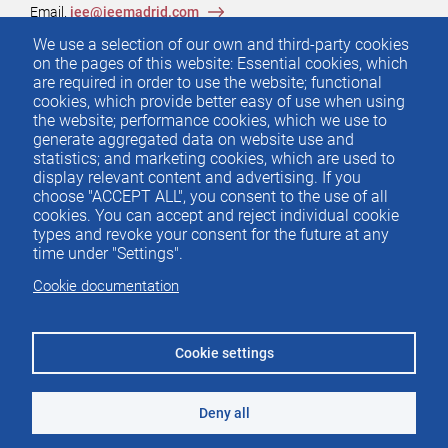
Email.
iee@ieemadrid.com
Menú
We use a selection of our own and third-party cookies
Contacto
del
on the pages of this website: Essential cookies, which
are required in order to use the website; functional
pie
cookies, which provide better easy of use when using
the website; performance cookies, which we use to
generate aggregated data on website use and
Menu
ACTUALIDAD
statistics; and marketing cookies, which are used to
IEE
footer
display relevant content and advertising. If you
choose "ACCEPT ALL", you consent to the use of all
PUBLICACIONES
cookies. You can accept and reject individual cookie
IDEAS Y PENSAMIENTO
types and revoke your consent for the future at any
time under "Settings".
PREMIOS IEE
Cookie documentation
CONTACTO
Cookie settings
Deny all
©2026 Instituto de Estudios Económicos