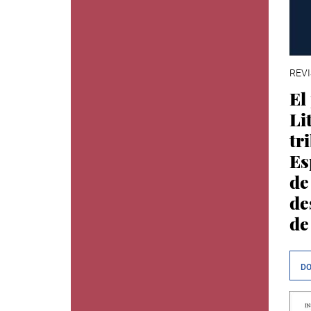
REVI
El
Li
tr
Es
de
de
de
D