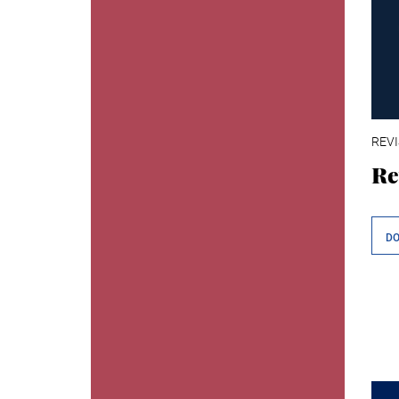
REVI
Re
D