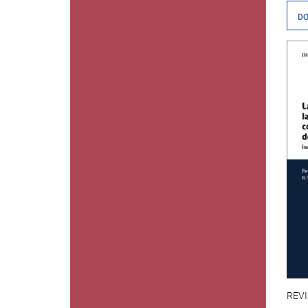
D
REVI