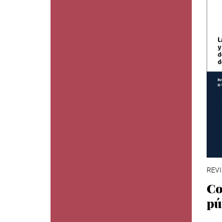
REVI
Co
pú