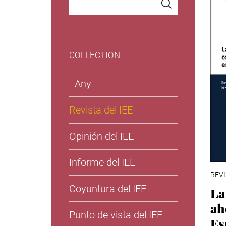
COLLECTION
- Any -
Revista del IEE
Opinión del IEE
Informe del IEE
REVI
Coyuntura del IEE
La
ah
Punto de vista del IEE
Es