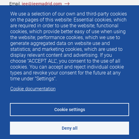
Email.
iee@ieemadrid.com
Menú
We use a selection of our own and third-party cookies
Contacto
del
on the pages of this website: Essential cookies, which
are required in order to use the website; functional
pie
cookies, which provide better easy of use when using
the website; performance cookies, which we use to
generate aggregated data on website use and
Menu
ACTUALIDAD
statistics; and marketing cookies, which are used to
IEE
footer
display relevant content and advertising. If you
choose "ACCEPT ALL", you consent to the use of all
PUBLICACIONES
cookies. You can accept and reject individual cookie
IDEAS Y PENSAMIENTO
types and revoke your consent for the future at any
time under "Settings".
PREMIOS IEE
Cookie documentation
CONTACTO
Cookie settings
Deny all
©2026 Instituto de Estudios Económicos