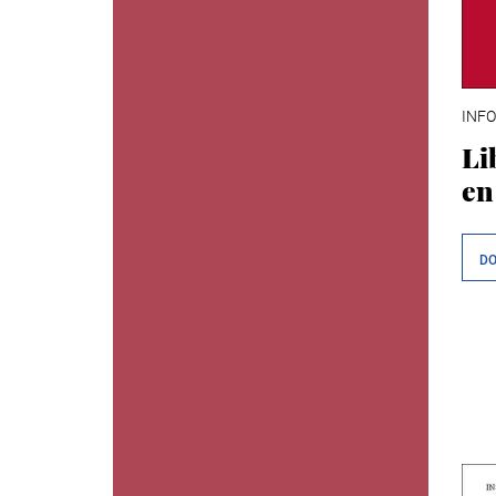
INFO
Li
en
D