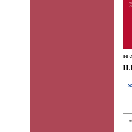
INFO
IL
D