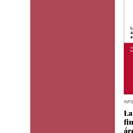
INFO
La
fi
ár