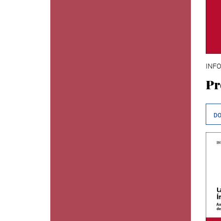
INFO
Pr
D