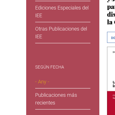
pa
Ediciones Especiales del
di
IEE
la
Otras Publicaciones del
IEE
D
SEGÚN FECHA
- Any -
Publicaciones más
recientes