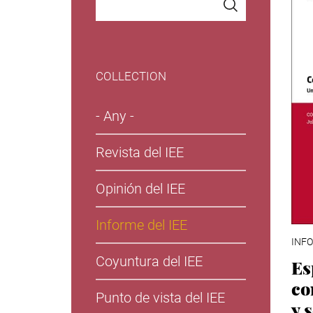
COLLECTION
- Any -
Revista del IEE
Opinión del IEE
Informe del IEE
INFO
Coyuntura del IEE
Es
co
Punto de vista del IEE
y 